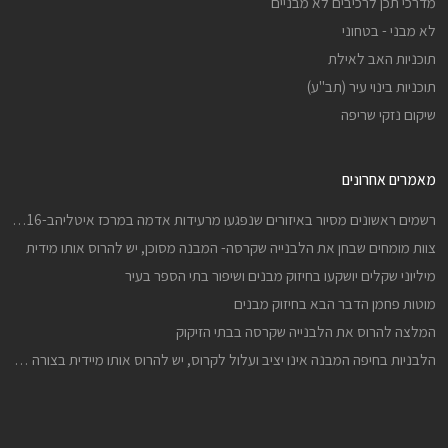
מדרכי תכן לרכיבים לא מבניים
לא מבני - בטחוני
תוכניות האב לאילת
תוכניות בינוי עיר (תב"ע)
שיקום נזקי שריפה
מאמרים אחרונים
רשמים ראשונים מסיור באיזורים שנפגעו מרעידות אדמה במרכז איטליהב-24816 וב-301016
צוות מומחים שבחן את הלבנייה שקרסה- המבנה מסוכן, יש להרוס אותו מידית
מיליוני שקלים יושקעו בחיזוק מבנים ושיפור בתי הספר בעיר
מוטות פחמן הדבר הבא בחיזוק מבנים
המלצה להרוס את הלבנייה שקרסה בבתי הזיקוק
הלבניות בחיפה המבנה אינו יציב ועלול לקרוס, יש להרוס אותו מיידית בצורה יזומה